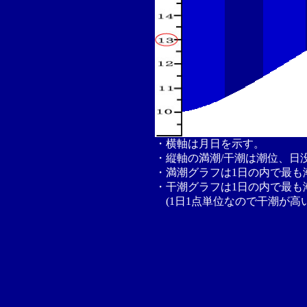
・横軸は月日を示す。
・縦軸の満潮/干潮は潮位、日
・満潮グラフは1日の内で最も
・干潮グラフは1日の内で最も
(1日1点単位なので干潮が高