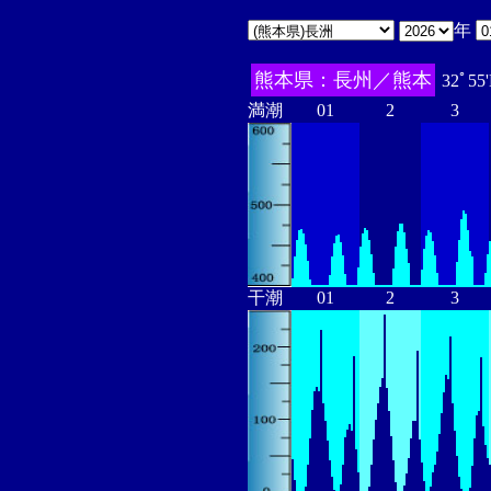
年
熊本県：長州／熊本
32ﾟ55
満潮
01
2
3
干潮
01
2
3