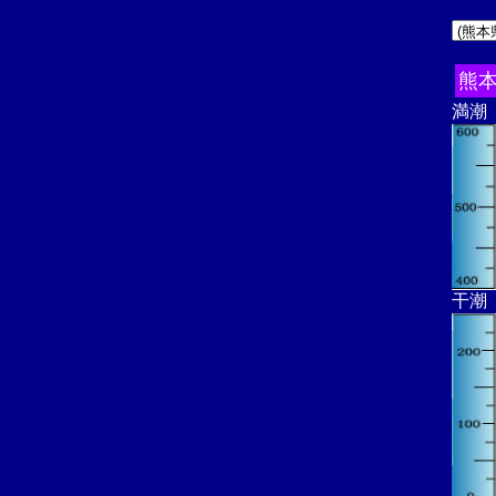
熊
満潮
干潮