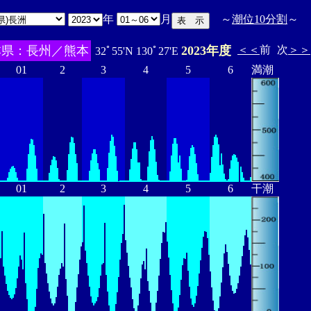
年
月
～
潮位10分割
～
本県：長州／熊本
2023年度
＜＜
前
次
＞＞
32ﾟ55'N 130ﾟ27'E
01
2
3
4
5
6
満潮
01
2
3
4
5
6
干潮