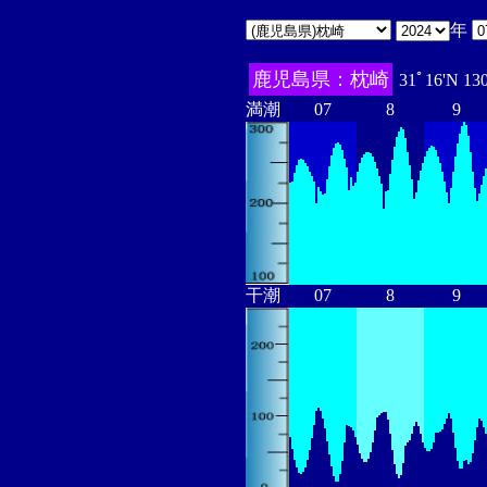
年
鹿児島県：枕崎
31ﾟ16'N 13
満潮
07
8
9
干潮
07
8
9