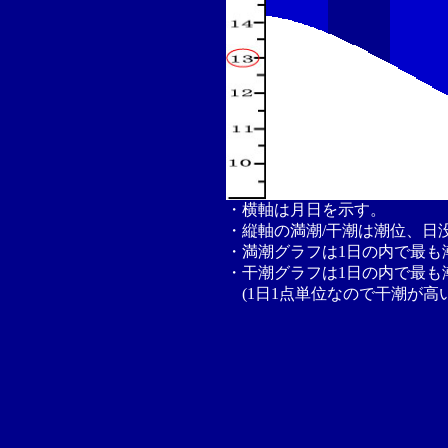
・横軸は月日を示す。
・縦軸の満潮/干潮は潮位、日
・満潮グラフは1日の内で最も
・干潮グラフは1日の内で最も
(1日1点単位なので干潮が高