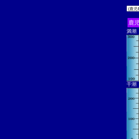
鹿
満潮
干潮