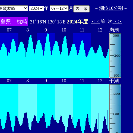
年
月
～
潮位10分割
～
児島県：枕崎
2024年度
＜＜
前
次
＞＞
31ﾟ16'N 130ﾟ18'E
07
8
9
10
11
12
満潮
07
8
9
10
11
12
干潮