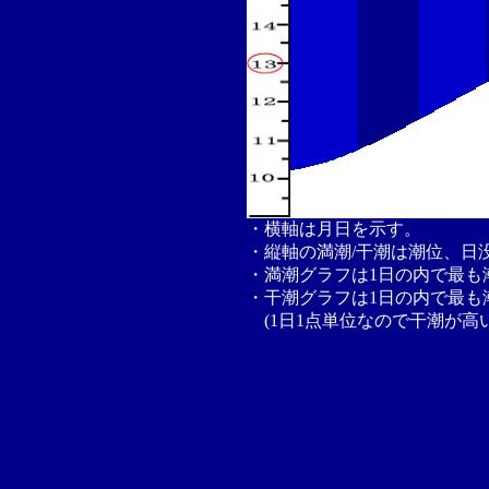
・横軸は月日を示す。
・縦軸の満潮/干潮は潮位、日
・満潮グラフは1日の内で最も
・干潮グラフは1日の内で最も
(1日1点単位なので干潮が高