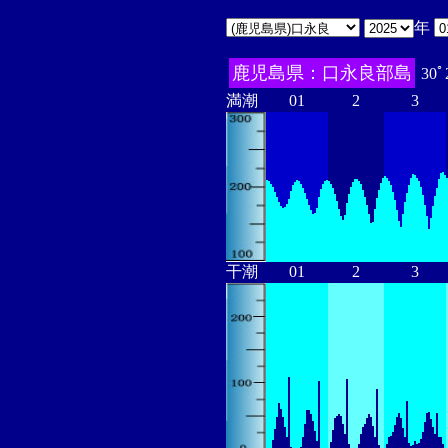
年
鹿児島県：口永良部島
30ﾟ
満潮
01
2
3
干潮
01
2
3