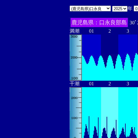
年
鹿児島県：口永良部島
30ﾟ
満潮
01
2
3
干潮
01
2
3