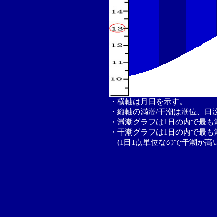
・横軸は月日を示す。
・縦軸の満潮/干潮は潮位、日
・満潮グラフは1日の内で最も
・干潮グラフは1日の内で最も
(1日1点単位なので干潮が高