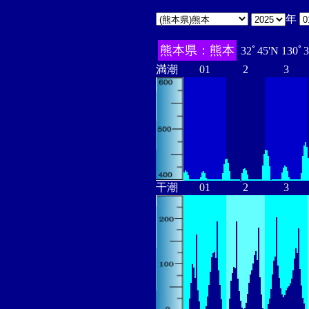
年
熊本県：熊本
32ﾟ45'N 130ﾟ
満潮
01
2
3
干潮
01
2
3