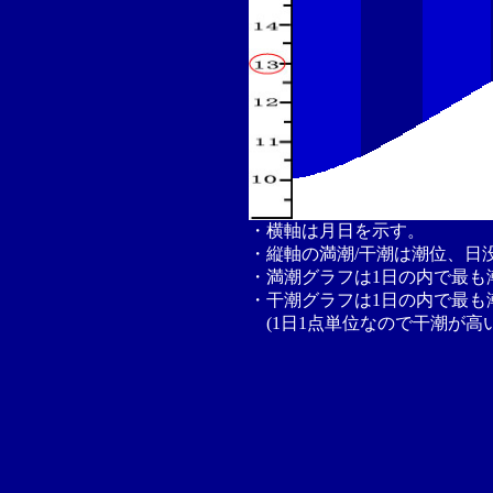
・横軸は月日を示す。
・縦軸の満潮/干潮は潮位、日
・満潮グラフは1日の内で最も
・干潮グラフは1日の内で最も
(1日1点単位なので干潮が高