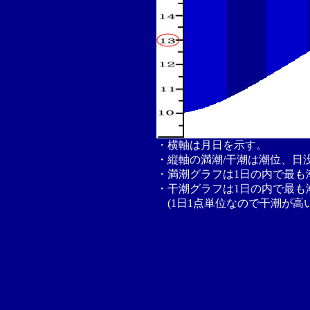
・横軸は月日を示す。
・縦軸の満潮/干潮は潮位、日
・満潮グラフは1日の内で最も
・干潮グラフは1日の内で最も
(1日1点単位なので干潮が高