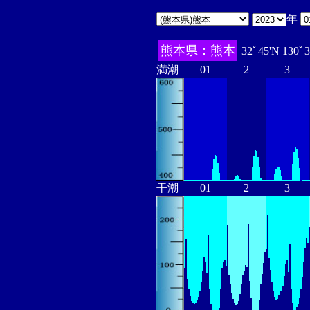
年
熊本県：熊本
32ﾟ45'N 130ﾟ
満潮
01
2
3
干潮
01
2
3