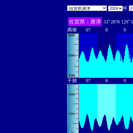
年
佐賀県：唐津
33ﾟ28'N 129ﾟ
満潮
07
8
9
干潮
07
8
9