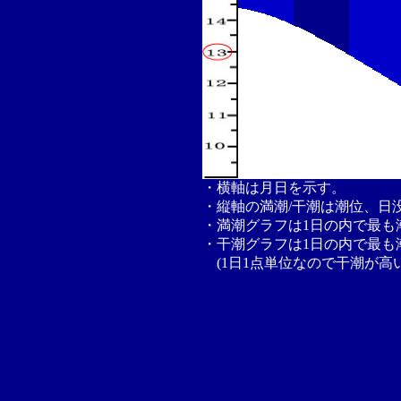
・横軸は月日を示す。
・縦軸の満潮/干潮は潮位、日
・満潮グラフは1日の内で最も
・干潮グラフは1日の内で最も
(1日1点単位なので干潮が高