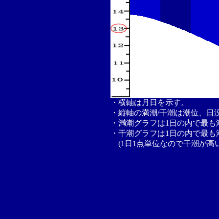
・横軸は月日を示す。
・縦軸の満潮/干潮は潮位、日
・満潮グラフは1日の内で最も
・干潮グラフは1日の内で最も
(1日1点単位なので干潮が高