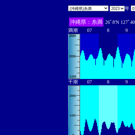
年
沖縄県：糸満
26ﾟ8'N 127ﾟ4
満潮
07
8
9
干潮
07
8
9