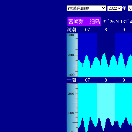
年
宮崎県：細島
32ﾟ26'N 131ﾟ
満潮
07
8
9
干潮
07
8
9