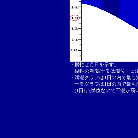
・横軸は月日を示す。
・縦軸の満潮/干潮は潮位、日
・満潮グラフは1日の内で最も
・干潮グラフは1日の内で最も
(1日1点単位なので干潮が高