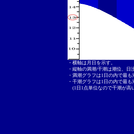
・横軸は月日を示す。
・縦軸の満潮/干潮は潮位、日
・満潮グラフは1日の内で最も
・干潮グラフは1日の内で最も
(1日1点単位なので干潮が高