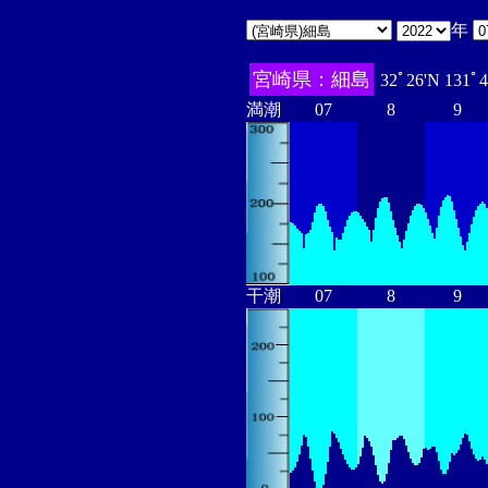
年
宮崎県：細島
32ﾟ26'N 131ﾟ
満潮
07
8
9
干潮
07
8
9