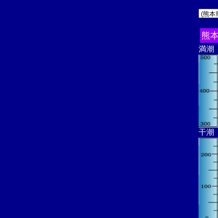
熊
満潮
干潮