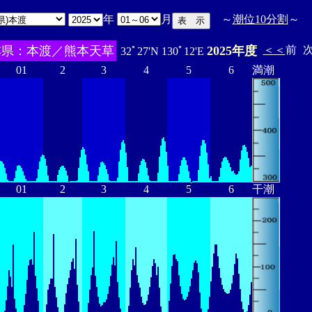
年
月
～
潮位10分割
～
本県：本渡／熊本天草
2025年度
＜＜
前
32ﾟ27'N 130ﾟ12'E
01
2
3
4
5
6
満潮
01
2
3
4
5
6
干潮