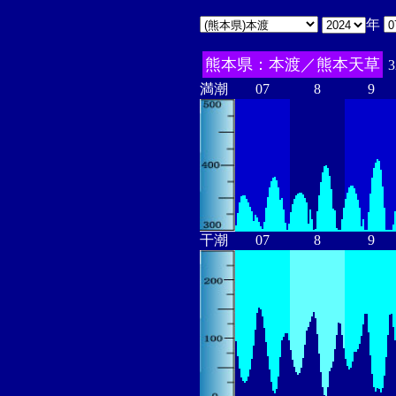
年
熊本県：本渡／熊本天草
3
満潮
07
8
9
干潮
07
8
9