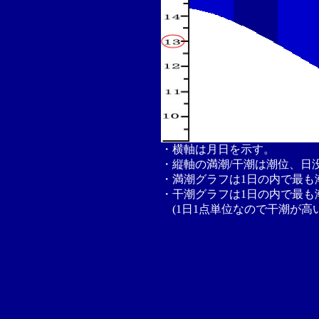
・横軸は月日を示す。
・縦軸の満潮/干潮は潮位、日
・満潮グラフは1日の内で最も
・干潮グラフは1日の内で最も
(1日1点単位なので干潮が高