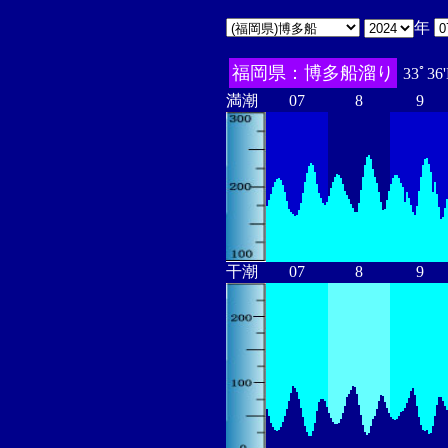
年
福岡県：博多船溜り
33ﾟ36
満潮
07
8
9
干潮
07
8
9