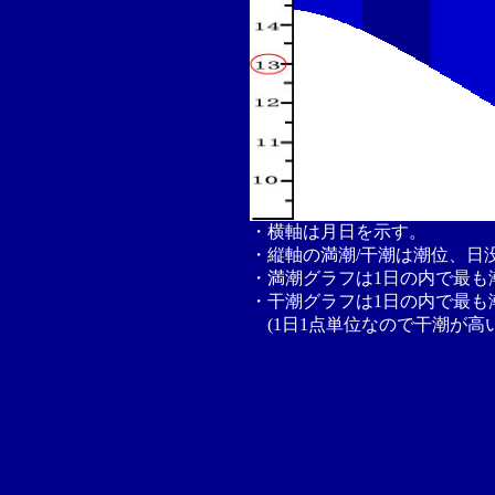
・横軸は月日を示す。
・縦軸の満潮/干潮は潮位、日
・満潮グラフは1日の内で最も
・干潮グラフは1日の内で最も
(1日1点単位なので干潮が高