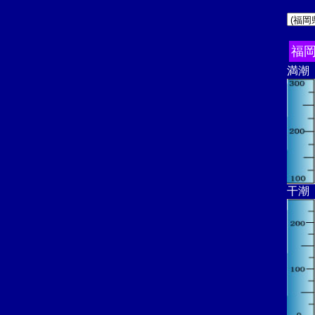
福
満潮
干潮