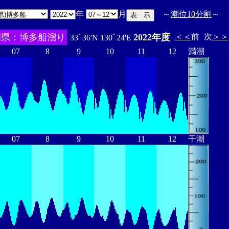
年
月
～
潮位10分割
～
岡県：博多船溜り
2022年度
＜＜
前
次
＞＞
33ﾟ36'N 130ﾟ24'E
07
8
9
10
11
12
満潮
07
8
9
10
11
12
干潮