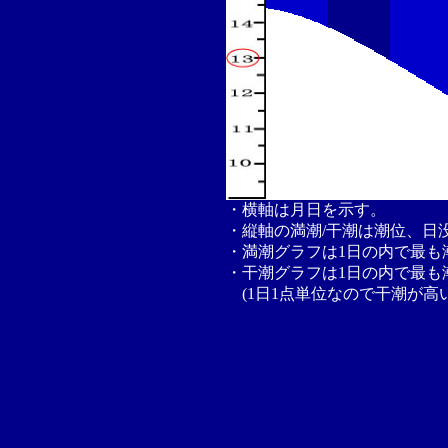
・横軸は月日を示す。
・縦軸の満潮/干潮は潮位、日
・満潮グラフは1日の内で最も
・干潮グラフは1日の内で最も
(1日1点単位なので干潮が高