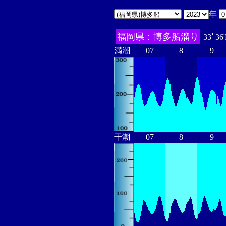
年
福岡県：博多船溜り
33ﾟ36
満潮
07
8
9
干潮
07
8
9