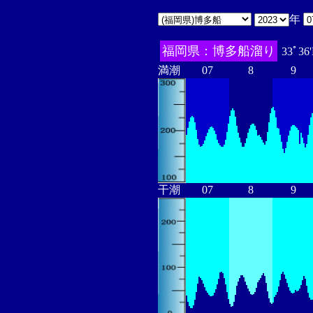
年
福岡県：博多船溜り
33ﾟ36
満潮
07
8
9
干潮
07
8
9