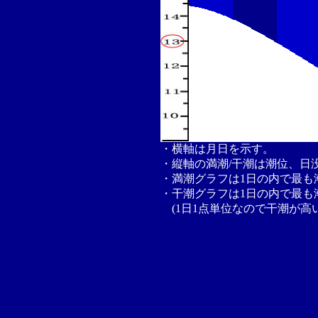
・横軸は月日を示す。
・縦軸の満潮/干潮は潮位、日
・満潮グラフは1日の内で最も
・干潮グラフは1日の内で最も
(1日1点単位なので干潮が高