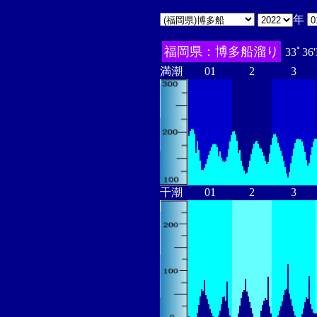
年
福岡県：博多船溜り
33ﾟ36
満潮
01
2
3
干潮
01
2
3