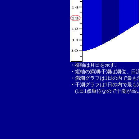
・横軸は月日を示す。
・縦軸の満潮/干潮は潮位、日
・満潮グラフは1日の内で最も
・干潮グラフは1日の内で最も
(1日1点単位なので干潮が高