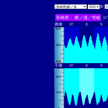
年
長崎県： 郷ノ浦／壱岐
33
満潮
07
8
9
干潮
07
8
9