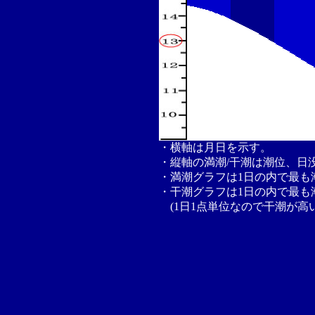
・横軸は月日を示す。
・縦軸の満潮/干潮は潮位、日
・満潮グラフは1日の内で最も
・干潮グラフは1日の内で最も
(1日1点単位なので干潮が高