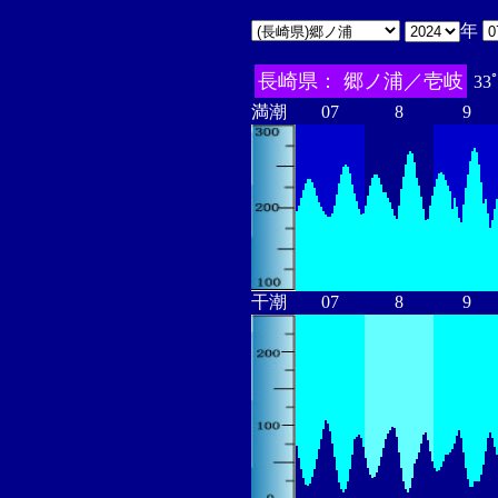
年
長崎県： 郷ノ浦／壱岐
33
満潮
07
8
9
干潮
07
8
9