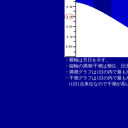
・横軸は月日を示す。
・縦軸の満潮/干潮は潮位、日
・満潮グラフは1日の内で最も
・干潮グラフは1日の内で最も
(1日1点単位なので干潮が高