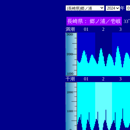
年
長崎県： 郷ノ浦／壱岐
33
満潮
01
2
3
干潮
01
2
3