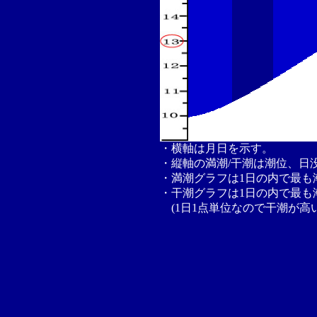
・横軸は月日を示す。
・縦軸の満潮/干潮は潮位、日
・満潮グラフは1日の内で最も
・干潮グラフは1日の内で最も
(1日1点単位なので干潮が高