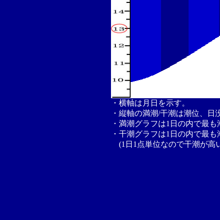
・横軸は月日を示す。
・縦軸の満潮/干潮は潮位、日
・満潮グラフは1日の内で最も
・干潮グラフは1日の内で最も
(1日1点単位なので干潮が高