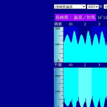
年
長崎県： 巌原／対馬
34ﾟ12
満潮
01
2
3
干潮
01
2
3