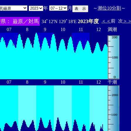
年
月
～
潮位10分割
～
県： 巌原／対馬
2023年度
＜＜
前
次
＞
34ﾟ12'N 129ﾟ18'E
07
8
9
10
11
12
満潮
07
8
9
10
11
12
干潮