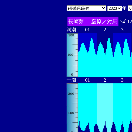
年
長崎県： 巌原／対馬
34ﾟ12
満潮
01
2
3
干潮
01
2
3