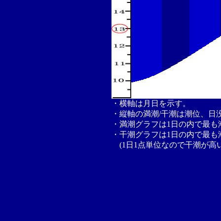
・横軸は月日を示す。
・縦軸の満潮/干潮は潮位、日
・満潮グラフは1日の内で最も
・干潮グラフは1日の内で最も
(1日1点単位なので干潮が高