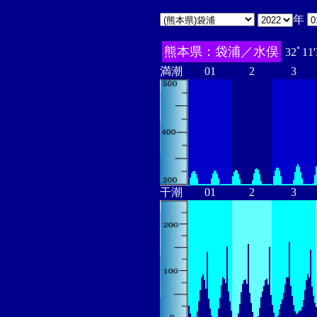
年
熊本県：袋浦／水俣
32ﾟ11
満潮
01
2
3
干潮
01
2
3