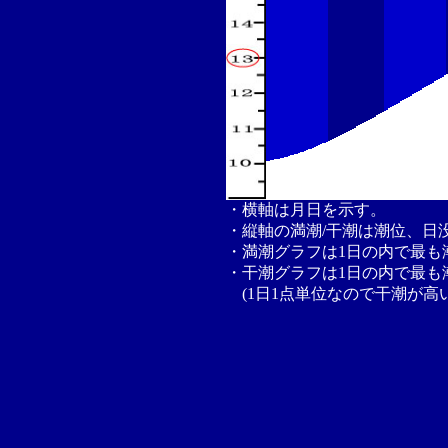
・横軸は月日を示す。
・縦軸の満潮/干潮は潮位、日
・満潮グラフは1日の内で最も
・干潮グラフは1日の内で最も
(1日1点単位なので干潮が高