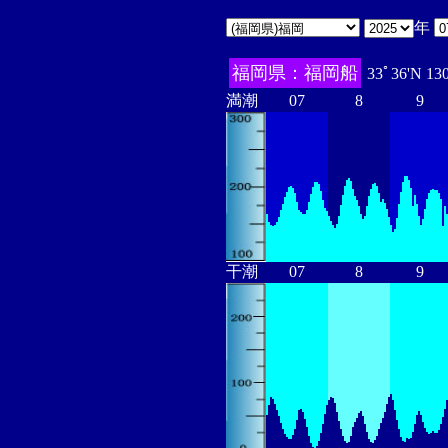
年
福岡県：福岡船
33ﾟ36'N 13
満潮
07
8
9
干潮
07
8
9