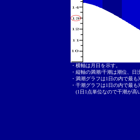
・横軸は月日を示す。
・縦軸の満潮/干潮は潮位、日
・満潮グラフは1日の内で最も
・干潮グラフは1日の内で最も
(1日1点単位なので干潮が高