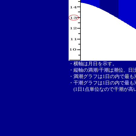
・横軸は月日を示す。
・縦軸の満潮/干潮は潮位、日
・満潮グラフは1日の内で最も
・干潮グラフは1日の内で最も
(1日1点単位なので干潮が高