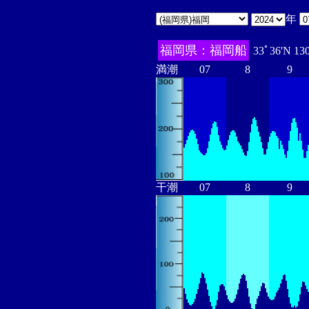
年
福岡県：福岡船
33ﾟ36'N 13
満潮
07
8
9
干潮
07
8
9