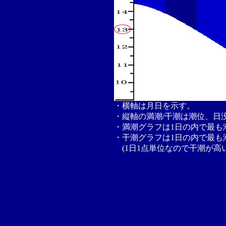
・横軸は月日を示す。
・縦軸の満潮/干潮は潮位、日
・満潮グラフは1日の内で最も
・干潮グラフは1日の内で最も
(1日1点単位なので干潮が高