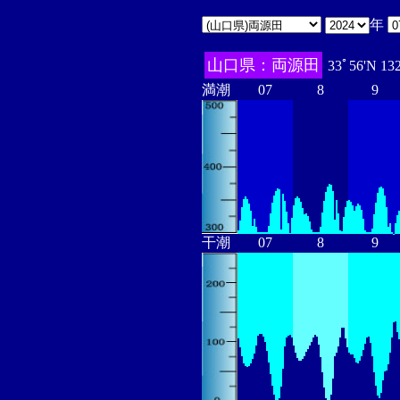
年
山口県：両源田
33ﾟ56'N 13
満潮
07
8
9
干潮
07
8
9