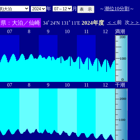
年
月
～
潮位10分割
～
口県：大泊／仙崎
2024年度
＜＜
前
次
＞＞
34ﾟ24'N 131ﾟ11'E
07
8
9
10
11
12
満潮
07
8
9
10
11
12
干潮