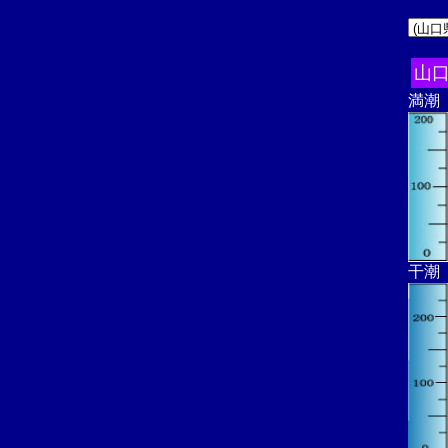
山
満潮
干潮