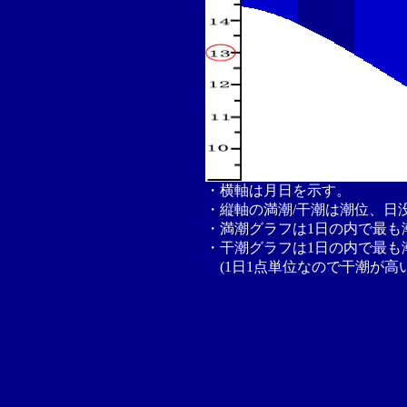
・横軸は月日を示す。
・縦軸の満潮/干潮は潮位、日
・満潮グラフは1日の内で最も
・干潮グラフは1日の内で最も
(1日1点単位なので干潮が高