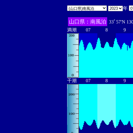
年
山口県：南風泊
33ﾟ57'N 13
満潮
07
8
9
干潮
07
8
9