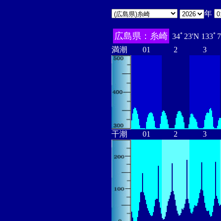
年
広島県：糸崎
34ﾟ23'N 133ﾟ
満潮
01
2
3
干潮
01
2
3