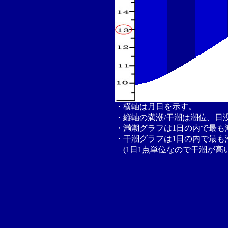
・横軸は月日を示す。
・縦軸の満潮/干潮は潮位、日
・満潮グラフは1日の内で最も
・干潮グラフは1日の内で最も
(1日1点単位なので干潮が高