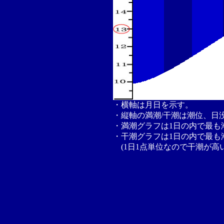
・横軸は月日を示す。
・縦軸の満潮/干潮は潮位、日
・満潮グラフは1日の内で最も
・干潮グラフは1日の内で最も
(1日1点単位なので干潮が高