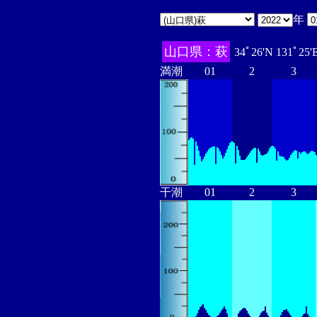
年
山口県：萩
34ﾟ26'N 131ﾟ25'
満潮
01
2
3
干潮
01
2
3