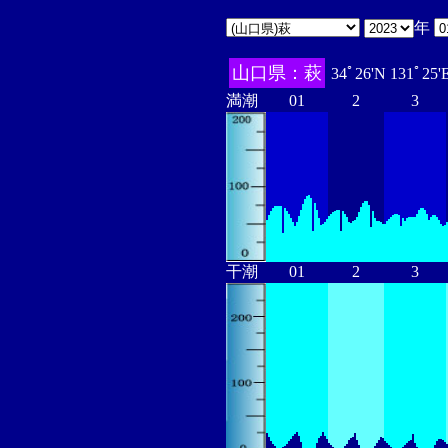
年
山口県：萩
34ﾟ26'N 131ﾟ25'
満潮
01
2
3
干潮
01
2
3