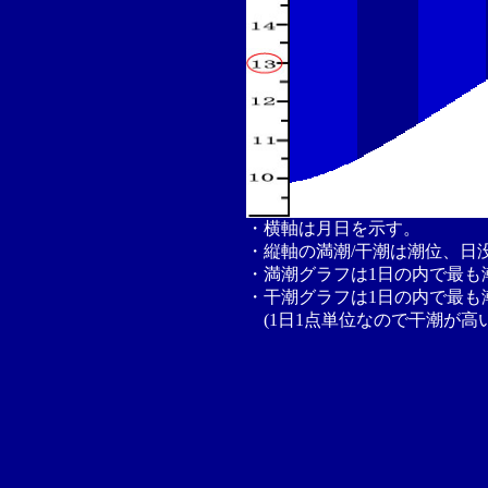
・横軸は月日を示す。
・縦軸の満潮/干潮は潮位、日
・満潮グラフは1日の内で最も
・干潮グラフは1日の内で最も
(1日1点単位なので干潮が高