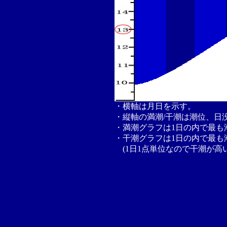
・横軸は月日を示す。
・縦軸の満潮/干潮は潮位、日
・満潮グラフは1日の内で最も
・干潮グラフは1日の内で最も
(1日1点単位なので干潮が高