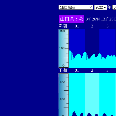
年
山口県：萩
34ﾟ26'N 131ﾟ25'
満潮
01
2
3
干潮
01
2
3