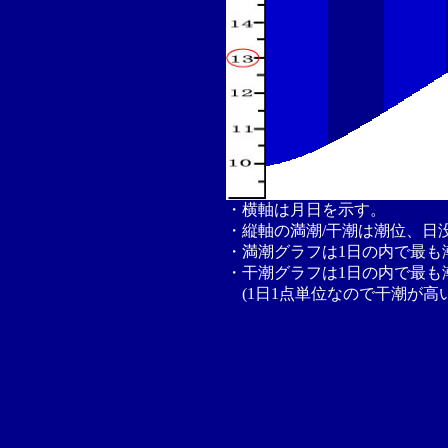
・横軸は月日を示す。
・縦軸の満潮/干潮は潮位、日
・満潮グラフは1日の内で最も
・干潮グラフは1日の内で最も
(1日1点単位なので干潮が高