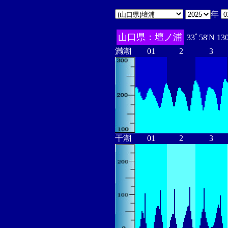
年
山口県：壇ノ浦
33ﾟ58'N 13
満潮
01
2
3
干潮
01
2
3