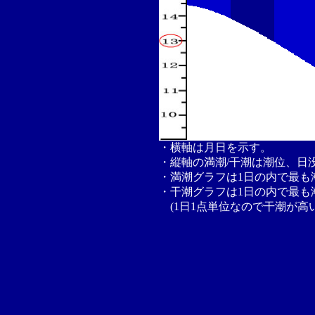
・横軸は月日を示す。
・縦軸の満潮/干潮は潮位、日
・満潮グラフは1日の内で最も
・干潮グラフは1日の内で最も
(1日1点単位なので干潮が高