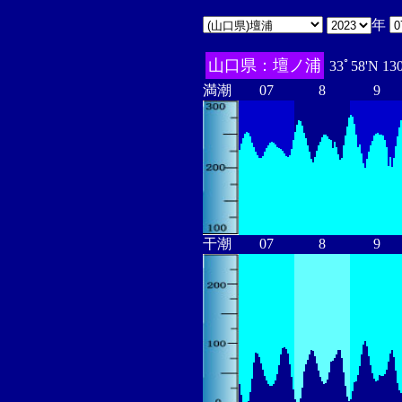
年
山口県：壇ノ浦
33ﾟ58'N 13
満潮
07
8
9
干潮
07
8
9