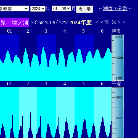
年
月
～
潮位10分割
～
口県：壇ノ浦
2024年度
＜＜
前
次
＞＞
33ﾟ58'N 130ﾟ57'E
01
2
3
4
5
6
満潮
01
2
3
4
5
6
干潮