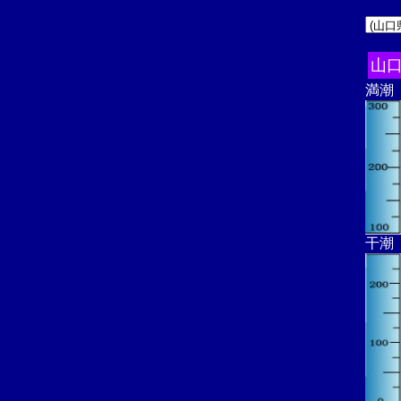
山
満潮
干潮