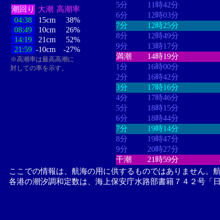
5分
11時42分
潮回り
大潮
高潮率
6分
12時03分
04:38
15cm
38%
7分
12時25分
08:49
10cm
26%
8分
12時49分
14:19
21cm
52%
9分
13時17分
21:59
-10cm
-27%
満潮
14時19分
※高潮率は最高高潮に
1分
16時00分
対しての率を示す。
2分
16時42分
3分
17時16分
4分
17時46分
5分
18時15分
6分
18時44分
7分
19時14分
8分
19時47分
9分
20時27分
干潮
21時59分
ここでの情報は、航海の用に供するものではありません。
各港の潮汐調和定数は、海上保安庁水路部書籍７４２号「