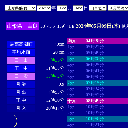
年
月
日
山形県：由良
2024年05月09日(木)
38ﾟ43'N 139ﾟ41'E
使用
・・・・
・・・・・・・・
・
・・・・・・
・・・・・・
満潮
04時38分
最高高潮面
40cm
1分
05時27分
平均水面
20 cm
2分
05時49分
3分
06時08分
日 出
4時35分
4分
06時25分
正 中
11時38分
5分
06時41分
日 没
18時42分
6分
06時58分
7分
07時15分
月 齢
0.9
8分
07時34分
月 出
4時53分
9分
07時57分
正 中
12時30分
干潮
08時49分
1分
10時02分
月 入
20時17分
2分
10時33分
3分
10時58分
4分
11時21分