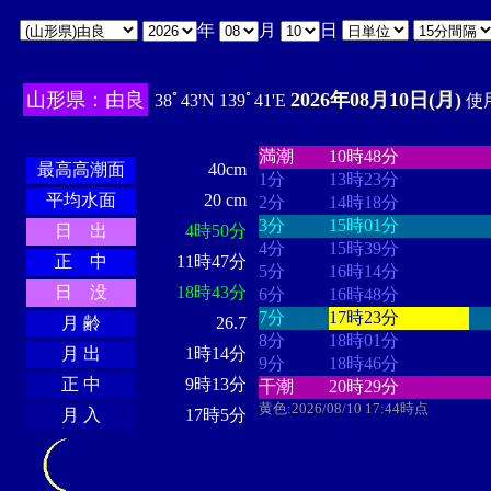
年
月
日
山形県：由良
2026年08月10日(月)
38ﾟ43'N 139ﾟ41'E
使用
・・・・
・・・・・・・・
・
・・・・・・
・・・・・・
満潮
10時48分
最高高潮面
40cm
1分
13時23分
平均水面
20 cm
2分
14時18分
3分
15時01分
日 出
4時50分
4分
15時39分
正 中
11時47分
5分
16時14分
日 没
18時43分
6分
16時48分
7分
17時23分
月 齢
26.7
8分
18時01分
月 出
1時14分
9分
18時46分
正 中
9時13分
干潮
20時29分
黄色:2026/08/10 17:44時点
月 入
17時5分