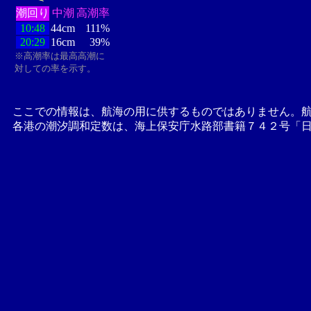
潮回り
中潮
高潮率
10:48
44cm
111%
20:29
16cm
39%
※高潮率は最高高潮に
対しての率を示す。
ここでの情報は、航海の用に供するものではありません。
各港の潮汐調和定数は、海上保安庁水路部書籍７４２号「