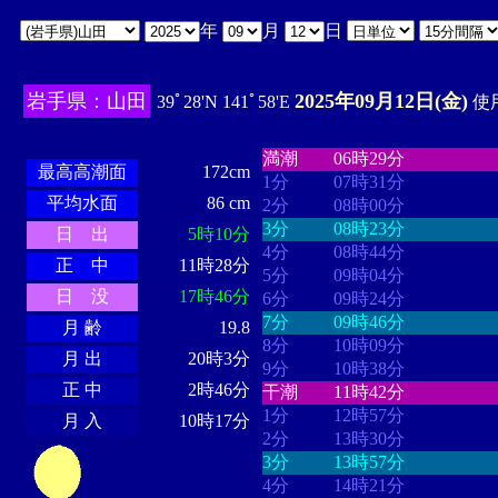
年
月
日
岩手県：山田
2025年09月12日(金)
39ﾟ28'N 141ﾟ58'E
使用
・・・・
・・・・・・・・
・
・・・・・・
・・・・・・
満潮
06時29分
最高高潮面
172cm
1分
07時31分
平均水面
86 cm
2分
08時00分
3分
08時23分
日 出
5時10分
4分
08時44分
正 中
11時28分
5分
09時04分
日 没
17時46分
6分
09時24分
7分
09時46分
月 齢
19.8
8分
10時09分
月 出
20時3分
9分
10時38分
正 中
2時46分
干潮
11時42分
1分
12時57分
月 入
10時17分
2分
13時30分
3分
13時57分
4分
14時21分