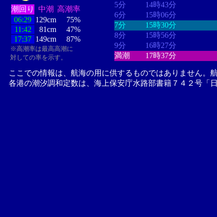
5分
14時43分
潮回り
中潮
高潮率
6分
15時06分
06:29
129cm
75%
7分
15時30分
11:42
81cm
47%
8分
15時56分
17:37
149cm
87%
9分
16時27分
※高潮率は最高高潮に
満潮
17時37分
対しての率を示す。
ここでの情報は、航海の用に供するものではありません。
各港の潮汐調和定数は、海上保安庁水路部書籍７４２号「