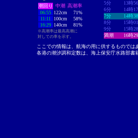
5分
13時5
潮回り
中潮
高潮率
6分
14時1
06:55
122cm
71%
7分
14時3
11:11
100cm
58%
8分
15時0
16:29
140cm
81%
9分
15時2
※高潮率は最高高潮に
満潮
16時2
対しての率を示す。
ここでの情報は、航海の用に供するものでは
各港の潮汐調和定数は、海上保安庁水路部書