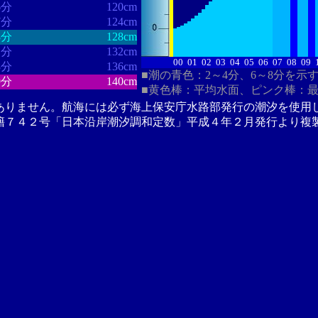
6分
120cm
7分
124cm
8分
128cm
1分
132cm
00
01
02
03
04
05
06
07
08
09
8分
136cm
■潮の青色：2～4分、6～8分を示
9分
140cm
■黄色棒：平均水面、ピンク棒：
ありません。航海には必ず海上保安庁水路部発行の潮汐を使用
籍７４２号「日本沿岸潮汐調和定数」平成４年２月発行より複