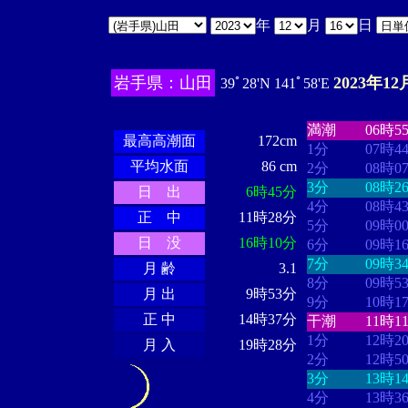
年
月
日
岩手県：山田
2023年12
39ﾟ28'N 141ﾟ58'E
・・・・
・・
・・・・・・
・・・・・・
満潮
06時5
最高高潮面
172cm
1分
07時4
平均水面
86 cm
2分
08時0
3分
08時2
日 出
6時45分
4分
08時4
正 中
11時28分
5分
09時0
日 没
16時10分
6分
09時1
7分
09時3
月 齢
3.1
8分
09時5
月 出
9時53分
9分
10時1
正 中
14時37分
干潮
11時1
1分
12時2
月 入
19時28分
2分
12時5
3分
13時1
4分
13時3