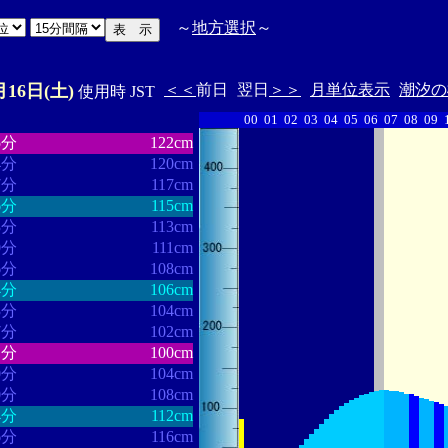
～
地方選択
～
月16日(土)
＜＜
前日
翌日
＞＞
月単位表示
潮汐の
使用時 JST
00
01
02
03
04
05
06
07
08
09
・・・・・・
・・・・・・・
5分
122cm
4分
120cm
7分
117cm
6分
115cm
3分
113cm
0分
111cm
6分
108cm
4分
106cm
3分
104cm
7分
102cm
1分
100cm
0分
104cm
0分
108cm
4分
112cm
6分
116cm