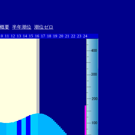
概要
半年潮位
潮位ゼロ
10
11
12
13
14
15
16
17
18
19
20
21
22
23
24