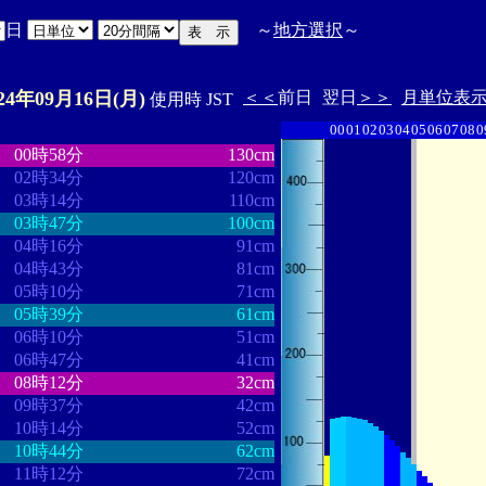
日
～
地方選択
～
024年09月16日(月)
＜＜
前日
翌日
＞＞
月単位表
使用時 JST
00
01
02
03
04
05
06
07
08
0
・
・・・・・・・・
・・・・・・・
00時58分
130cm
02時34分
120cm
03時14分
110cm
03時47分
100cm
04時16分
91cm
04時43分
81cm
05時10分
71cm
05時39分
61cm
06時10分
51cm
06時47分
41cm
08時12分
32cm
09時37分
42cm
10時14分
52cm
10時44分
62cm
11時12分
72cm