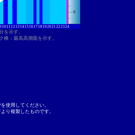
9
10
11
12
13
14
15
16
17
18
19
20
21
22
23
24
8分を示す。
ク棒：最高高潮面を示す。
汐を使用してください。
行より複製したものです。