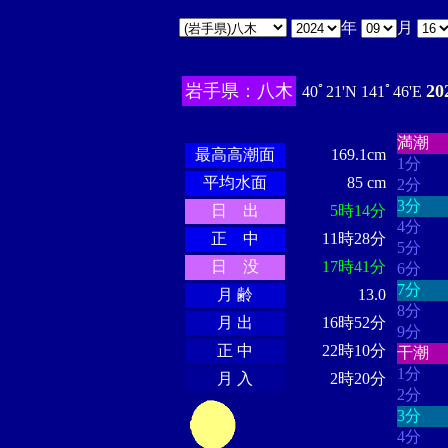
年
月
岩手県：八木
2
40ﾟ21'N 141ﾟ46'E
・・・
・・・・・・
・・・・・・
満潮
最高高潮面
169.1cm
1分
平均水面
85 cm
2分
3分
日 出
5時14分
4分
正 中
11時28分
5分
日 没
17時41分
6分
7分
月 齢
13.0
8分
月 出
16時52分
9分
正 中
22時10分
干潮
1分
月 入
2時20分
2分
3分
4分