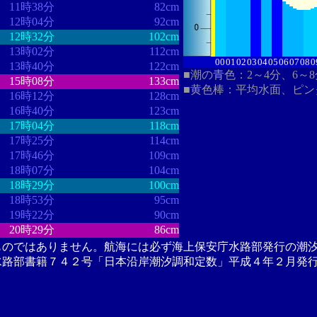
11時38分
82cm
12時04分
92cm
12時32分
102cm
13時02分
112cm
00
01
02
03
04
05
06
07
08
0
13時40分
122cm
■潮の青色：2～4分、6～
15時08分
133cm
■黄色棒：平均水面、ピン
16時12分
128cm
16時40分
123cm
17時04分
118cm
17時25分
114cm
17時46分
109cm
18時07分
104cm
18時29分
100cm
18時53分
95cm
19時22分
90cm
20時29分
86cm
ものではありません。航海には必ず海上保安庁水路部発行の潮
水路部書籍７４２号「日本沿岸潮汐調和定数」平成４年２月発