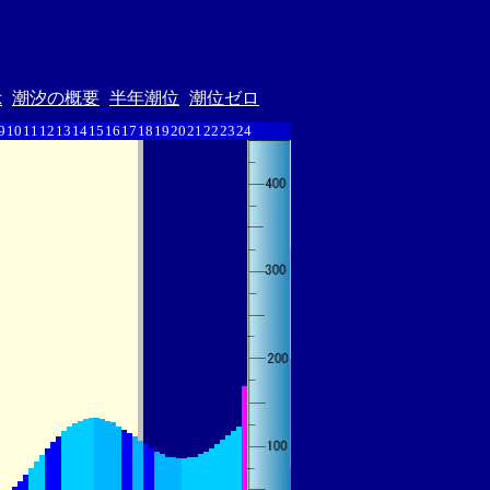
示
潮汐の概要
半年潮位
潮位ゼロ
9
10
11
12
13
14
15
16
17
18
19
20
21
22
23
24