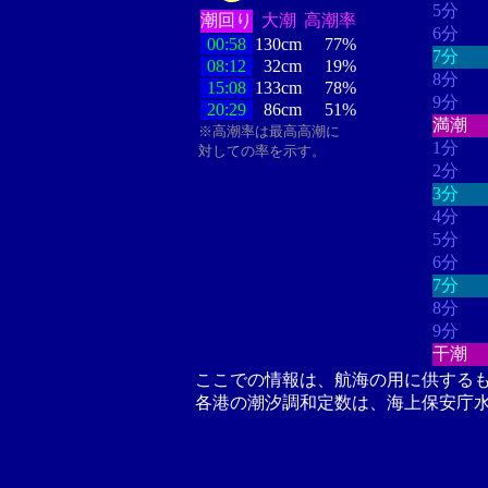
5分
潮回り
大潮
高潮率
6分
00:58
130cm
77%
7分
08:12
32cm
19%
8分
15:08
133cm
78%
9分
20:29
86cm
51%
満潮
※高潮率は最高高潮に
1分
対しての率を示す。
2分
3分
4分
5分
6分
7分
8分
9分
干潮
ここでの情報は、航海の用に供する
各港の潮汐調和定数は、海上保安庁