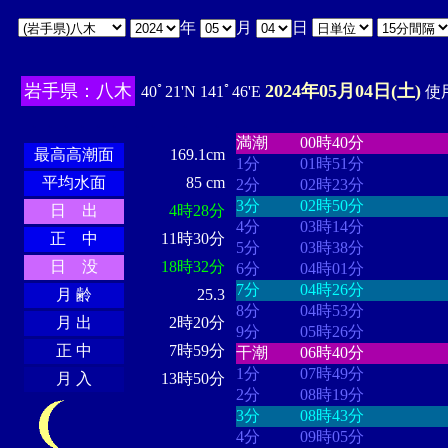
年
月
日
岩手県：八木
2024年05月04日(土)
40ﾟ21'N 141ﾟ46'E
使用
・・・・
・・・・・・・・
・
・・・・・・
・・・・・・
満潮
00時40分
最高高潮面
169.1cm
1分
01時51分
平均水面
85 cm
2分
02時23分
3分
02時50分
日 出
4時28分
4分
03時14分
正 中
11時30分
5分
03時38分
日 没
18時32分
6分
04時01分
7分
04時26分
月 齢
25.3
8分
04時53分
月 出
2時20分
9分
05時26分
正 中
7時59分
干潮
06時40分
1分
07時49分
月 入
13時50分
2分
08時19分
3分
08時43分
4分
09時05分