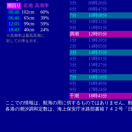
5分
09時26分
潮回り
若潮
高潮率
6分
09時47分
00:40
102cm
60%
7分
10時08分
06:40
65cm
39%
8分
10時32分
12:05
99cm
59%
9分
11時01分
18:43
40cm
24%
満潮
12時05分
※高潮率は最高高潮に
1分
13時28分
対しての率を示す。
2分
14時05分
3分
14時35分
4分
15時01分
5分
15時27分
6分
15時53分
7分
16時19分
8分
16時49分
9分
17時24分
干潮
18時43分
ここでの情報は、航海の用に供するものではありません。
各港の潮汐調和定数は、海上保安庁水路部書籍７４２号「