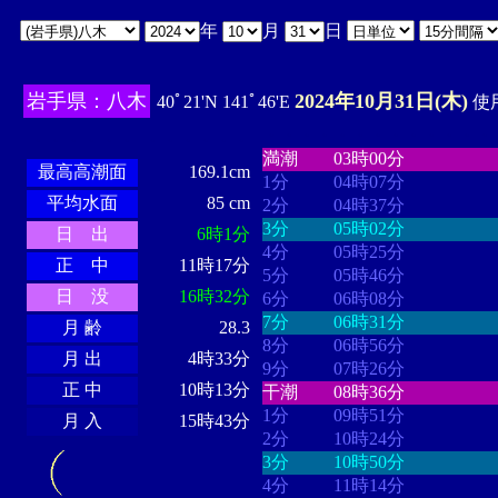
年
月
日
岩手県：八木
2024年10月31日(木)
40ﾟ21'N 141ﾟ46'E
使用
・・・・
・・・・・・・・
・
・・・・・・
・・・・・・
満潮
03時00分
最高高潮面
169.1cm
1分
04時07分
平均水面
85 cm
2分
04時37分
3分
05時02分
日 出
6時1分
4分
05時25分
正 中
11時17分
5分
05時46分
日 没
16時32分
6分
06時08分
7分
06時31分
月 齢
28.3
8分
06時56分
月 出
4時33分
9分
07時26分
正 中
10時13分
干潮
08時36分
1分
09時51分
月 入
15時43分
2分
10時24分
3分
10時50分
4分
11時14分