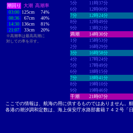
5分
11時37分
潮回り
大潮
高潮率
6分
12時00分
03:00
125cm
74%
7分
12時24分
08:36
67cm
40%
8分
12時49分
14:30
136cm
81%
9分
13時21分
21:07
33cm
20%
満潮
14時30分
※高潮率は最高高潮に
1分
15時53分
対しての率を示す。
2分
16時29分
3分
16時58分
4分
17時24分
5分
17時49分
6分
18時15分
7分
18時41分
8分
19時10分
9分
19時46分
干潮
21時07分
ここでの情報は、航海の用に供するものではありません。
各港の潮汐調和定数は、海上保安庁水路部書籍７４２号「