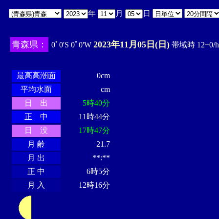
年
月
日
青森県：
2023年11月05日(日)
0ﾟ0'S 0ﾟ0'W
帯域時 12+0/h
・・・・
・・・・・・・・
・
・・・・・・
・・・・・・
最高高潮面
0cm
平均水面
cm
日 出
5時40分
正 中
11時44分
日 没
17時47分
月 齢
21.7
月 出
**:**
正 中
6時5分
月 入
12時16分