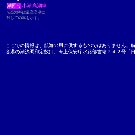
潮回り
小潮
高潮率
※高潮率は最高高潮に
対しての率を示す。
ここでの情報は、航海の用に供するものではありません。
各港の潮汐調和定数は、海上保安庁水路部書籍７４２号「