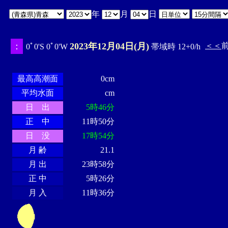
年
月
日
：
2023年12月04日(月)
＜＜
0ﾟ0'S 0ﾟ0'W
帯域時 12+0/h
・・・・
・・・・・・・・
・
・・・・・・
・・・・・・
最高高潮面
0cm
平均水面
cm
日 出
5時46分
正 中
11時50分
日 没
17時54分
月 齢
21.1
月 出
23時58分
正 中
5時26分
月 入
11時36分