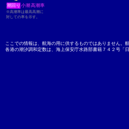
潮回り
小潮
高潮率
※高潮率は最高高潮に
対しての率を示す。
ここでの情報は、航海の用に供するものではありません。
各港の潮汐調和定数は、海上保安庁水路部書籍７４２号「