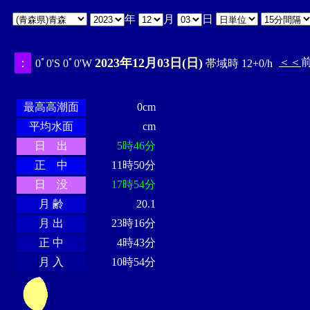
年
月
日
：
2023年12月03日(日)
＜＜
0ﾟ0'S 0ﾟ0'W
帯域時 12+0/h
・・・・
・・・・・・・・
・
・・・・・・
・・・・・・
最高高潮面
0cm
平均水面
cm
日 出
5時46分
正 中
11時50分
日 没
17時54分
月 齢
20.1
月 出
23時16分
正 中
4時43分
月 入
10時54分