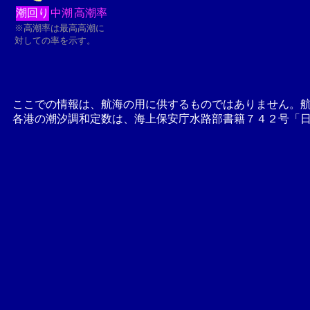
潮回り
中潮
高潮率
※高潮率は最高高潮に
対しての率を示す。
ここでの情報は、航海の用に供するものではありません。
各港の潮汐調和定数は、海上保安庁水路部書籍７４２号「