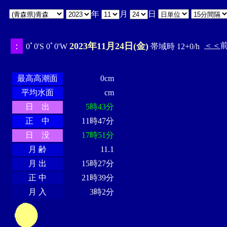
年
月
日
：
2023年11月24日(金)
＜＜
0ﾟ0'S 0ﾟ0'W
帯域時 12+0/h
・・・・
・・・・・・・・
・
・・・・・・
・・・・・・
最高高潮面
0cm
平均水面
cm
日 出
5時43分
正 中
11時47分
日 没
17時51分
月 齢
11.1
月 出
15時27分
正 中
21時39分
月 入
3時2分