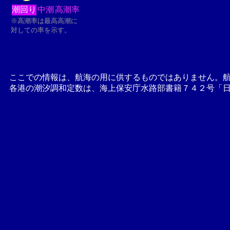
潮回り
中潮
高潮率
※高潮率は最高高潮に
対しての率を示す。
ここでの情報は、航海の用に供するものではありません。
各港の潮汐調和定数は、海上保安庁水路部書籍７４２号「