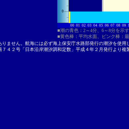
00
01
02
03
04
05
06
07
08
09
■潮の青色：2～4分、6～8分を示
■黄色棒：平均水面、ピンク棒：
ありません。航海には必ず海上保安庁水路部発行の潮汐を使用
籍７４２号「日本沿岸潮汐調和定数」平成４年２月発行より複