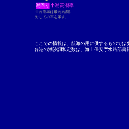
潮回り
小潮
高潮率
※高潮率は最高高潮に
対しての率を示す。
ここでの情報は、航海の用に供するものでは
各港の潮汐調和定数は、海上保安庁水路部書