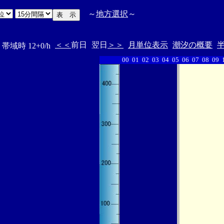
～
地方選択
～
＜＜
前日
翌日
＞＞
月単位表示
潮汐の概要
帯域時 12+0/h
00
01
02
03
04
05
06
07
08
09
・・・・・・
・・・・・・・