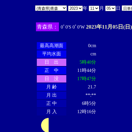
年
月
日
青森県：
2023年11月05日(日)
0ﾟ0'S 0ﾟ0'W
・・・・
・・
・・・・・・
・・・・・・
最高高潮面
0cm
平均水面
cm
日 出
5時40分
正 中
11時44分
日 没
17時47分
月 齢
21.7
月 出
**:**
正 中
6時5分
月 入
12時16分