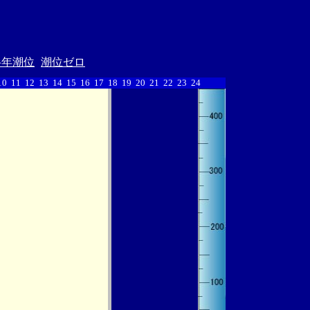
半年潮位
潮位ゼロ
10
11
12
13
14
15
16
17
18
19
20
21
22
23
24